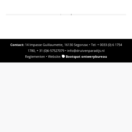
Contact:
14 Impasse Guillaumette, 16130 Segonzac • Tel: + 0033 (0) 6 1754
1780, + 31 (0)6-57527079 •
info@druivenparadijs.nl
Reglementen
• Website:
Bootspat ontwerpbureau