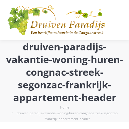
druiven-paradijs-
vakantie-woning-huren-
congnac-streek-
segonzac-frankrijk-
appartement-header
Je bent hier:
Home
druiven-paradijs-vakantie-woning-huren-congnac-streek-segonzac-
frankrijk-appartement-header