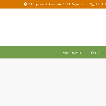
14 Impasse Guillaumette, 16130 Segonzac
+ 0033 
WILKOMMEN
ÜBER DRU