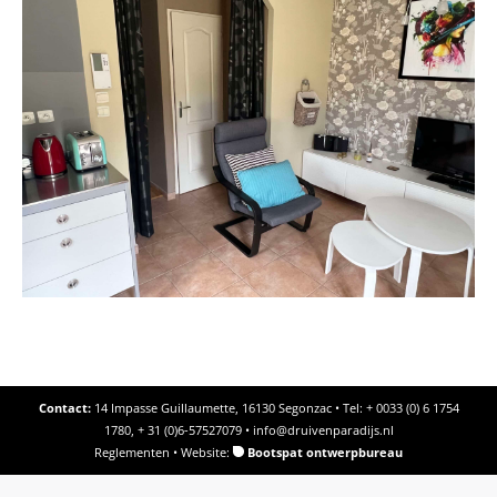
Contact:
14 Impasse Guillaumette, 16130 Segonzac • Tel: + 0033 (0) 6 1754
1780, + 31 (0)6-57527079 •
info@druivenparadijs.nl
Reglementen
• Website:
Bootspat ontwerpbureau