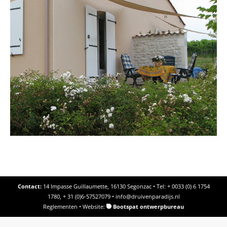
Contact:
14 Impasse Guillaumette, 16130 Segonzac • Tel: + 0033 (0) 6 1754
1780, + 31 (0)6-57527079 •
info@druivenparadijs.nl
Reglementen
• Website:
Bootspat ontwerpbureau