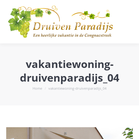
vakantiewoning-
druivenparadijs_04
Je bent hier:
Home
vakantiewoning-druivenparadijs_04