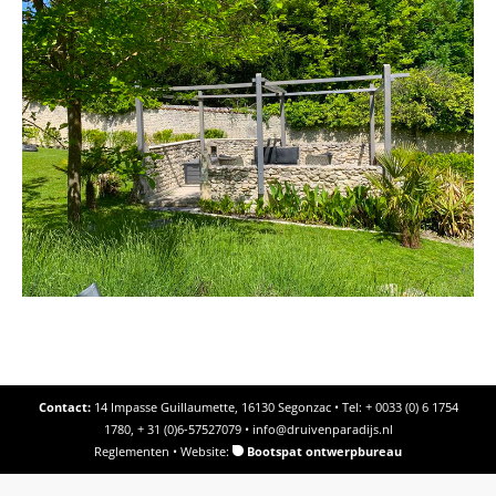
Contact:
14 Impasse Guillaumette, 16130 Segonzac • Tel: + 0033 (0) 6 1754
1780, + 31 (0)6-57527079 •
info@druivenparadijs.nl
Reglementen
• Website:
Bootspat ontwerpbureau