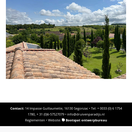
Contact:
14 Impasse Guillaumette, 16130 Segonzac • Tel: + 0033 (0) 6 1754
1780, + 31 (0)6-57527079 •
info@druivenparadijs.nl
Reglementen
• Website:
Bootspat ontwerpbureau