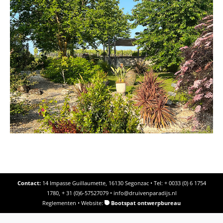
Contact:
14 Impasse Guillaumette, 16130 Segonzac • Tel: + 0033 (0) 6 1754
1780, + 31 (0)6-57527079 •
info@druivenparadijs.nl
Reglementen
• Website:
Bootspat ontwerpbureau