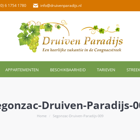
(0) 6 1754 1780
info@druivenparadijs.nl
APPARTEMENTEN
BESCHIKBAARHEID
TARIEVEN
STREE
egonzac-Druiven-Paradijs-0
Je bent hier:
Home
Segonzac-Druiven-Paradijs-009