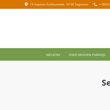
14 Impasse Guillaumette, 16130 Segonzac
+ 0033 
WELKOM
OVER DRUIVEN PARADIJS
S