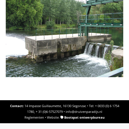
Contact:
14 Impasse Guillaumette, 16130 Segonzac • Tel: + 0033 (0) 6 1754
1780, + 31 (0)6-57527079 •
info@druivenparadijs.nl
Reglementen
• Website:
Bootspat ontwerpbureau