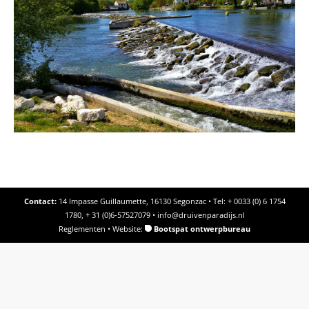
Contact:
14 Impasse Guillaumette, 16130 Segonzac • Tel: + 0033 (0) 6 1754
1780, + 31 (0)6-57527079 •
info@druivenparadijs.nl
Reglementen
• Website:
Bootspat ontwerpbureau