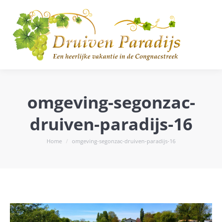
omgeving-segonzac-
druiven-paradijs-16
Je bent hier:
Home
omgeving-segonzac-druiven-paradijs-16