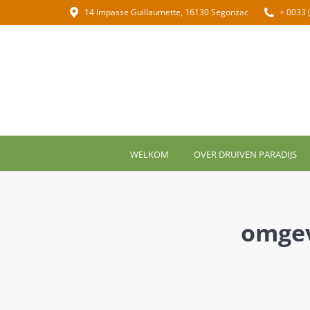
14 Impasse Guillaumette, 16130 Segonzac
+ 0033 
WELKOM
OVER DRUIVEN PARADIJS
omgev